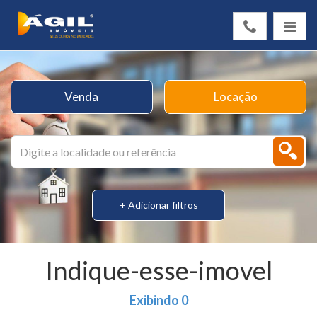
Venda
Locação
+ Adicionar filtros
Indique-esse-imovel
Exibindo 0