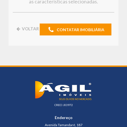
as características selecionadas.
VOLTAR
CONTATAR IMOBILIÁRIA
CRECI J03972
Endereço
Avenida Tamandaré, 187