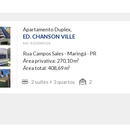
Apartamento Duplex,
ED. CHANSON VILLE
Ref.: 8120000136
Rua Campos Sales -
Maringá - PR
Área privativa: 270,10 m²
Área total: 408,69 m²
2
suítes
+ 3
quartos
2