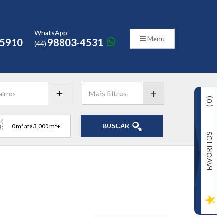
o
WhatsApp
Menu
-5910
98803-4531
(44)
+
)
0
(
BUSCAR
FAVORITOS