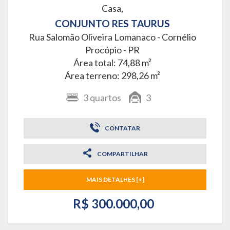
Casa,
CONJUNTO RES TAURUS
Rua Salomão Oliveira Lomanaco -
Cornélio
Procópio - PR
Área total: 74,88 m²
Área terreno: 298,26 m²
3
quartos
3
CONTATAR
COMPARTILHAR
MAIS DETALHES [+]
R$ 300.000,00