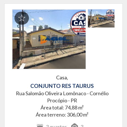
Casa,
CONJUNTO RES TAURUS
Rua Salomão Oliveira Lomônaco -
Cornélio
Procópio - PR
Área total: 74,88 m²
Área terreno: 306,00 m²
3
quartos
3