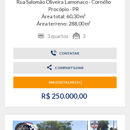
Rua Salomão Oliveira Lamonaco -
Cornélio
Procópio - PR
Área total: 60,30 m²
Área terreno: 288,00 m²
3
quartos
3
CONTATAR
COMPARTILHAR
MAIS DETALHES [+]
R$ 250.000,00