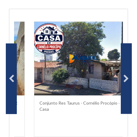
PR
Conjunto Res Taurus - Cornélio Procópio - PR
C
Casa
C