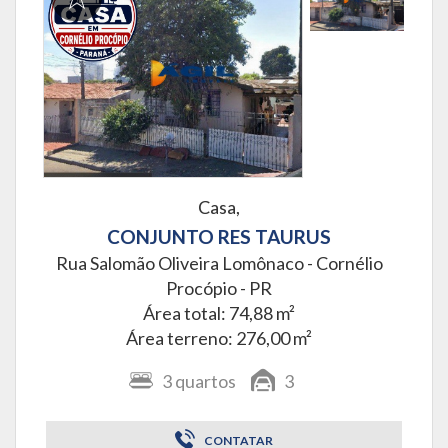
Casa,
CONJUNTO RES TAURUS
Rua Salomão Oliveira Lomônaco -
Cornélio
Procópio - PR
Área total: 74,88 m²
Área terreno: 276,00 m²
3
quartos
3
CONTATAR