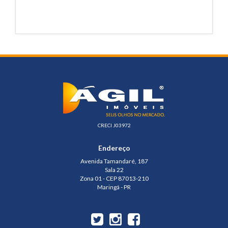
CRECI J03972
Endereço
Avenida Tamandaré, 187
Sala 22
Zona 01 - CEP 87013-210
Maringá - PR