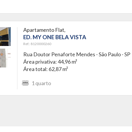
Apartamento Flat,
ED. MY ONE BELA VISTA
Ref.: 8120000260
Rua Doutor Penaforte Mendes -
São Paulo - SP
Área privativa: 44,96 m²
Área total: 62,87 m²
1
quarto