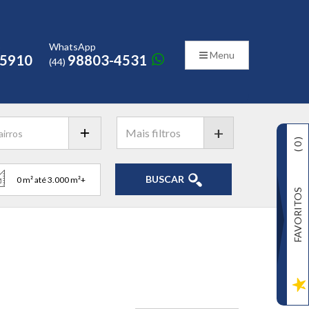
o
WhatsApp
Menu
-5910
98803-4531
(44)
+
)
0
(
BUSCAR
FAVORITOS