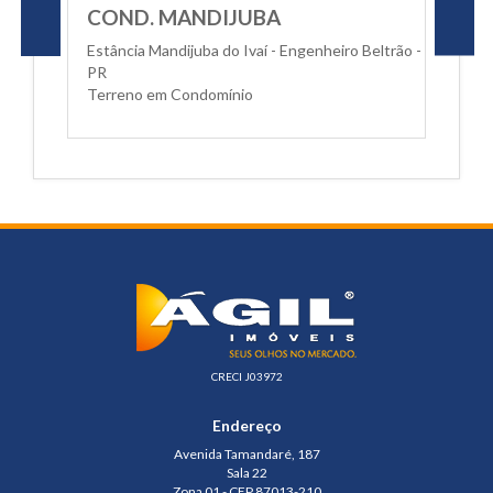
COND. MANDIJUBA
Estância Mandijuba do Ivaí - Engenheiro Beltrão -
PR
Terreno em Condomínio
CRECI J03972
Endereço
Avenida Tamandaré, 187
Sala 22
Zona 01 - CEP 87013-210