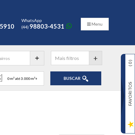
o
WhatsApp
Menu
-5910
98803-4531
(44)
+
)
0
(
BUSCAR
FAVORITOS