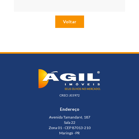
Voltar
CRECI J03972
Endereço
Avenida Tamandaré, 187
Sala 22
Zona 01 - CEP 87013-210
Maringá - PR