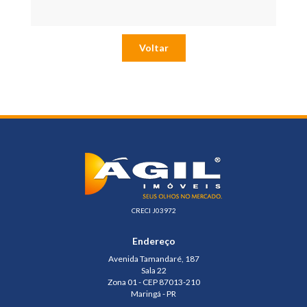
Voltar
CRECI J03972
Endereço
Avenida Tamandaré, 187
Sala 22
Zona 01 - CEP 87013-210
Maringá - PR