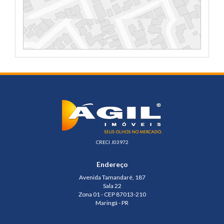
CRECI J03972
Endereço
Avenida Tamandaré, 187
Sala 22
Zona 01 - CEP 87013-210
Maringá - PR