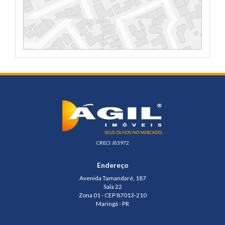
CRECI J03972
Endereço
Avenida Tamandaré, 187
Sala 22
Zona 01 - CEP 87013-210
Maringá - PR