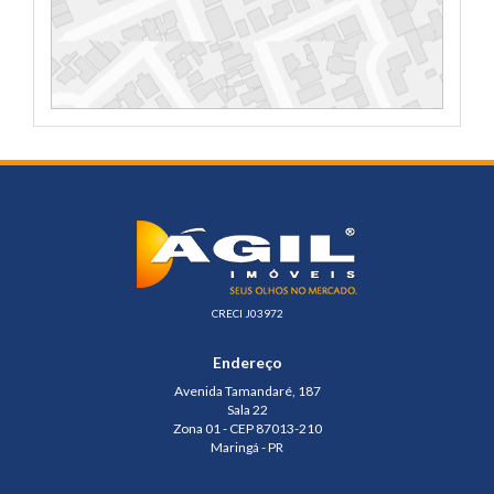
CRECI J03972
Endereço
Avenida Tamandaré, 187
Sala 22
Zona 01 - CEP 87013-210
Maringá - PR