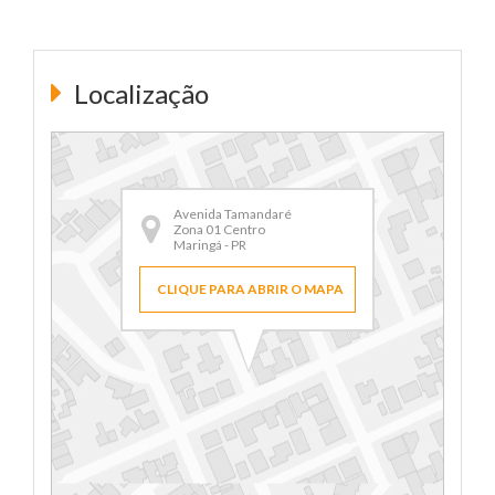
Localização
Avenida Tamandaré
Zona 01 Centro
Maringá - PR
CLIQUE PARA ABRIR O MAPA