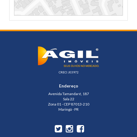
CRECI J03972
Endereço
Avenida Tamandaré, 187
Sala 22
Zona 01 - CEP 87013-210
Maringá - PR