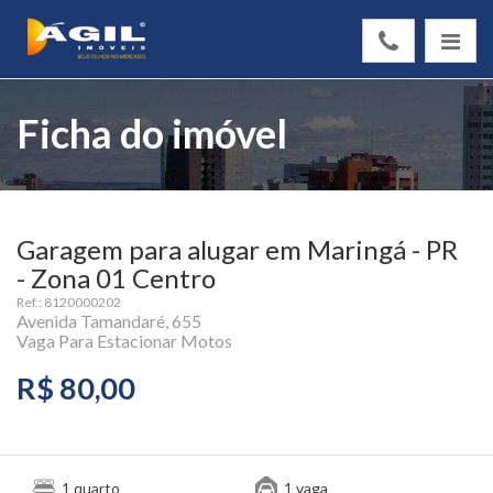
Ficha do imóvel
Garagem para alugar em Maringá - PR
- Zona 01 Centro
Ref.: 8120000202
Avenida Tamandaré, 655
Vaga Para Estacionar Motos
R$ 80,00
quarto
vaga
1
1