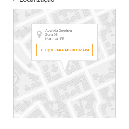
Avenida Guedner
Zona 08
Maringá - PR
CLIQUE PARA ABRIR O MAPA