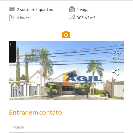
suítes
quartos
vagas
2
+ 3
4
bwcs
4
305,62 m²
Entrar em contato