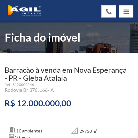
Ficha do imóvel
Barracão à venda em Nova Esperança
- PR - Gleba Atalaia
Ref.: 8120000246
Rodovia Br 376, 166- A
R$ 12.000.000,00
ambientes
10
29750 m²
bwcs
10