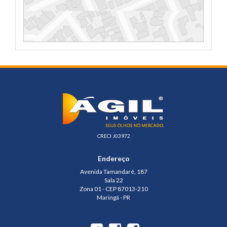
CRECI J03972
Endereço
Avenida Tamandaré, 187
Sala 22
Zona 01 - CEP 87013-210
Maringá - PR