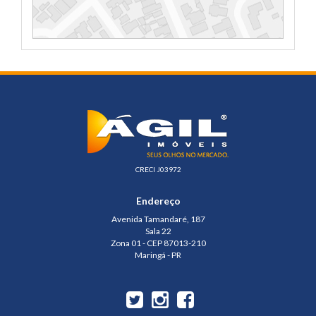
CRECI J03972
Endereço
Avenida Tamandaré, 187
Sala 22
Zona 01 - CEP 87013-210
Maringá - PR