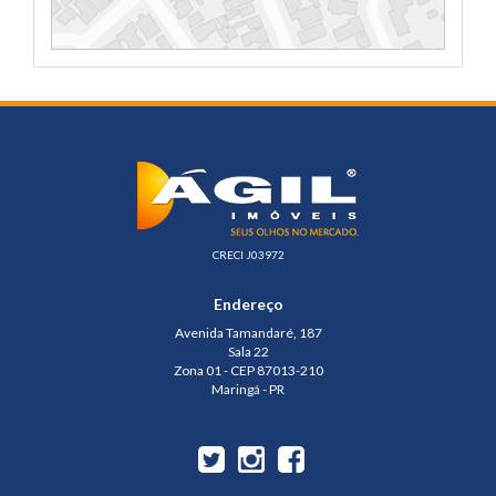
CRECI J03972
Endereço
Avenida Tamandaré, 187
Sala 22
Zona 01 - CEP 87013-210
Maringá - PR