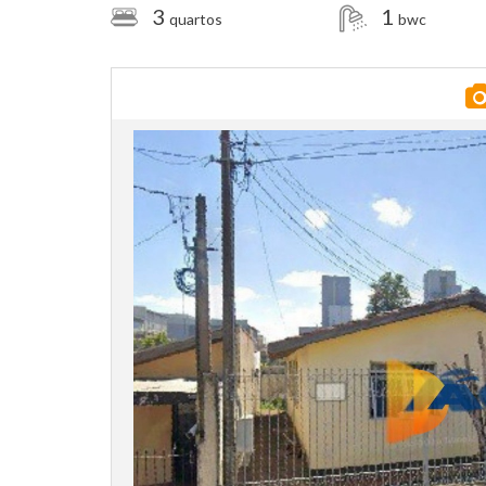
3
1
quartos
bwc