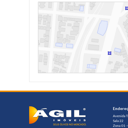
Endere
Avenida 
Sala 22
Zona 01 -