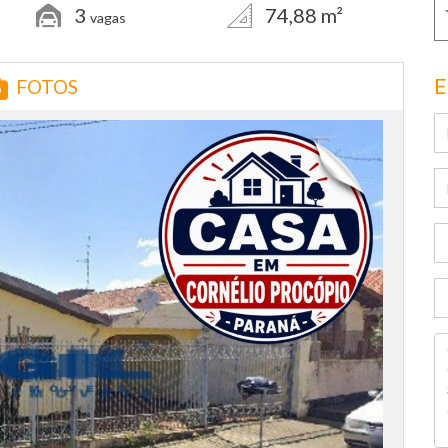
3
74,88 m²
vagas
E
FOTOS