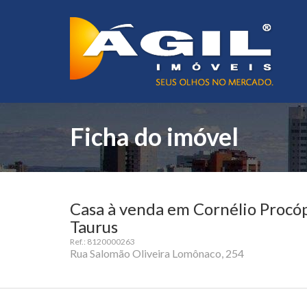
Ficha do imóvel
Casa à venda em Cornélio Procóp
Taurus
Ref.: 8120000263
Rua Salomão Oliveira Lomônaco, 254