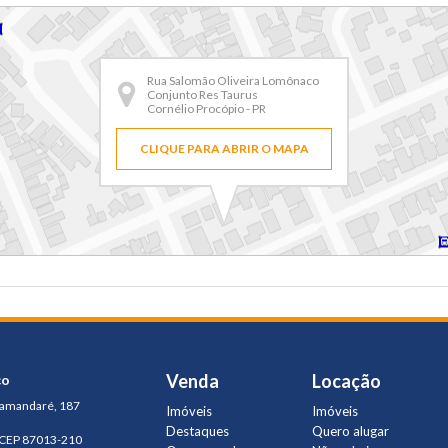
Rua Salomão Oliveira Lomônaco
Conjunto Res Taurus
Cornélio Procópio - PR
CLIQUE PARA ABRIR O MAPA
Venda
Locação
ço
Tamandaré, 187
Imóveis
Imóveis
Destaques
Quero alugar
 CEP 87013-210