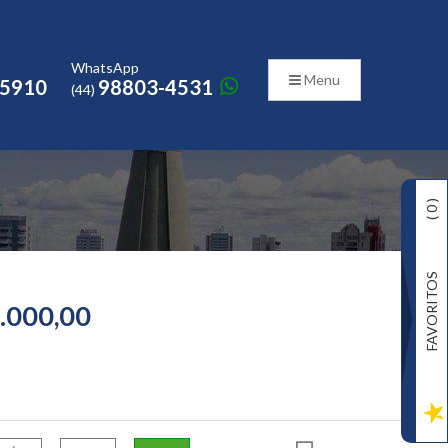
o
WhatsApp
Menu
-5910
98803-4531
(44)
)
0
(
FAVORITOS
.000,00