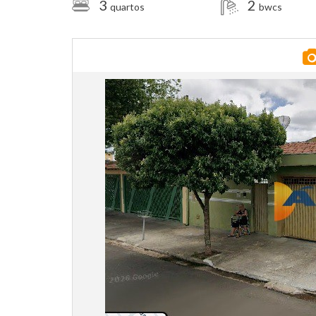
3
2
quartos
bwcs