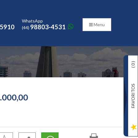
o
WhatsApp
Menu
-5910
98803-4531
(44)
)
0
(
FAVORITOS
.000,00