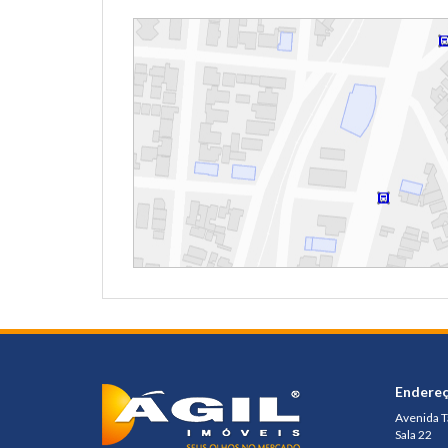
Endere
Avenida 
Sala 22