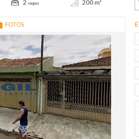
2
200 m²
vagas
E
FOTOS