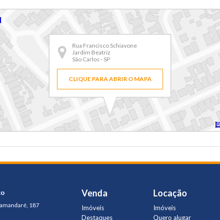
Rua Francisco Schiavone
Jardim Beatriz
São Carlos - SP
CLIQUE PARA ABRIR O MAPA
Venda
Locação
ço
Tamandaré, 187
Imóveis
Imóveis
Destaques
Quero alugar