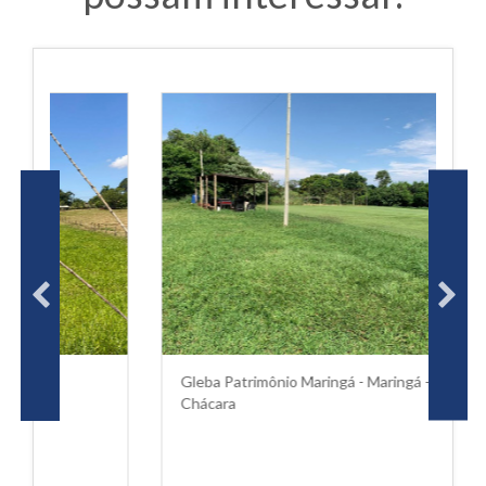
Gleba Patrimônio Maringá - Maringá - PR
M
Chácara
C