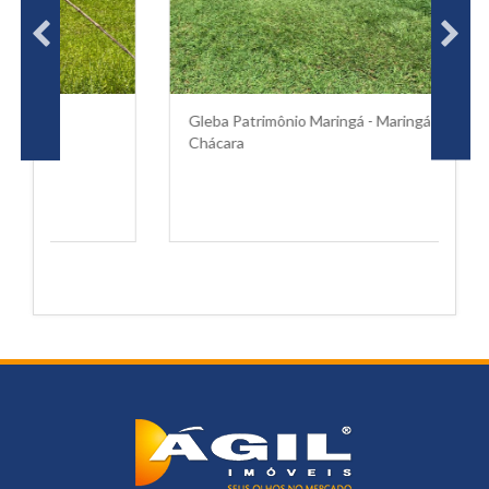
Gleba Patrimônio Maringá - Maringá - PR
Ár
Chácara
C